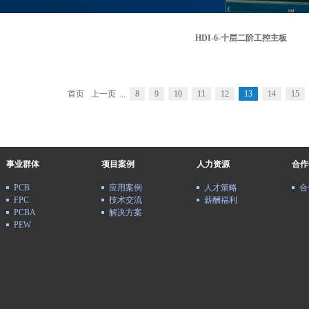
HDI-6-十层二阶工控主板
首页
上一页
...
8
9
10
11
12
13
14
15
事业群体
项目案例
人力资源
合作
PCB
应用案例
人才策略
合
FPC
技术交流
薪酬福利
PCBA
解决方案
PEW