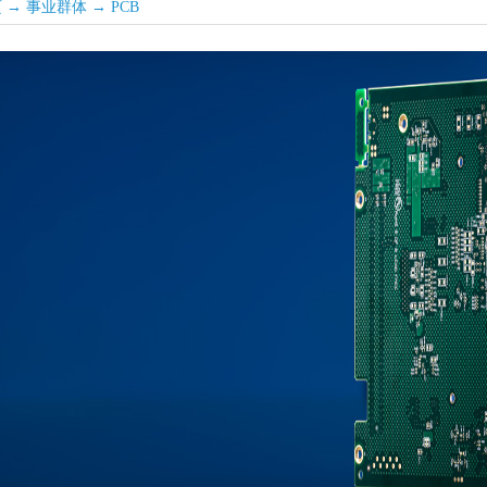
页
→
事业群体
→
PCB