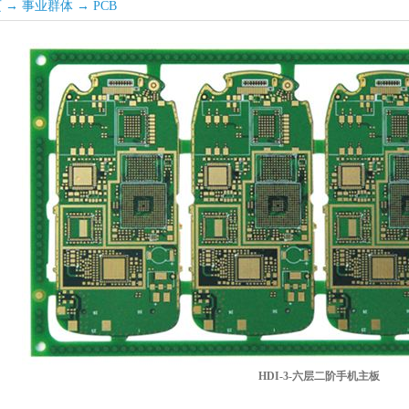
页
→
事业群体
→
PCB
HDI-3-六层二阶手机主板