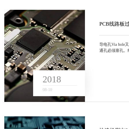
PCB线路板
导电孔Via h
通孔必须塞孔。经
，若改变传统的
产稳定，质量可靠。
2018
08
-
10