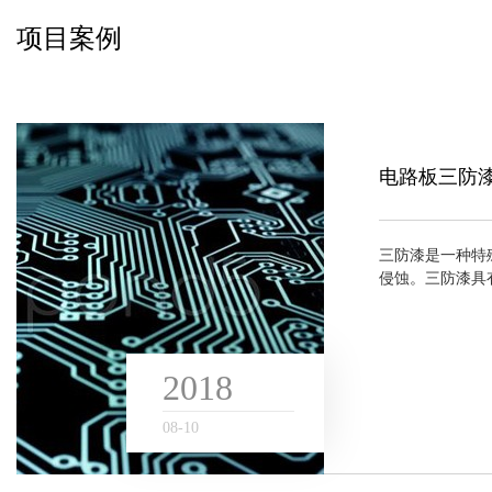
项目案例
Case
电路板三防
三防漆是一种特
侵蚀。三防漆具有
化后成一层透明
等）、震动、湿气
2018
08
-
10