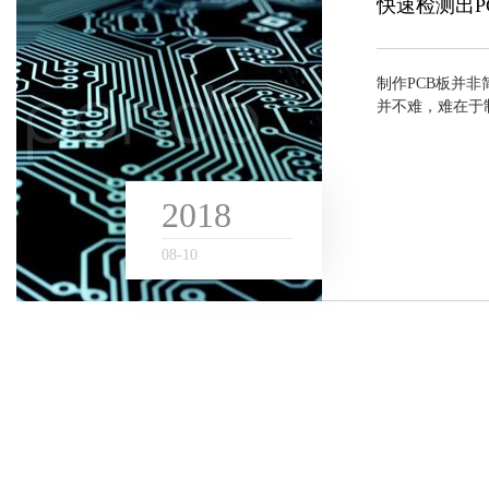
快速检测出P
制作PCB板并
并不难，难在于制
是个人爱好者还
的头疼，这好比程
2018
08
-
10